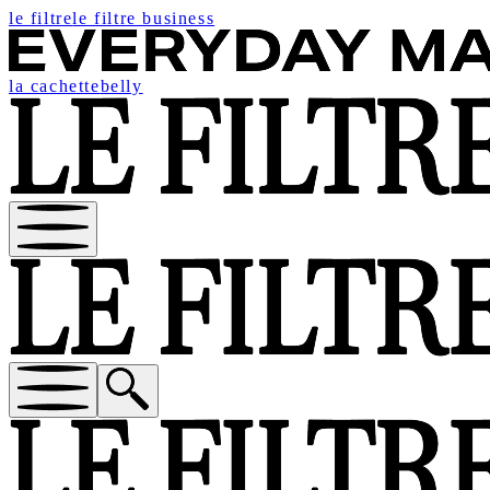
le filtre
le filtre business
la cachette
belly