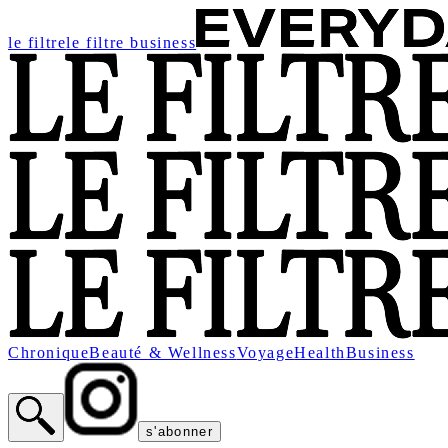
le filtre
le filtre business
Chronique
Beauté & Wellness
Voyage
Health
Business
s'abonner