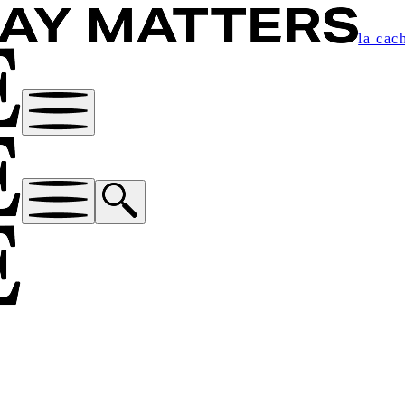
la cac