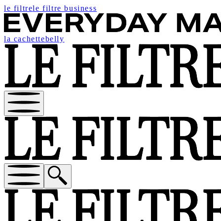
le filtre
le filtre business
la cachette
belly