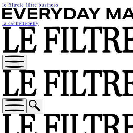
le filtre
le filtre business
la cachette
belly