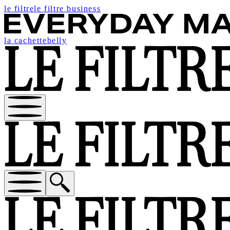
le filtre
le filtre business
la cachette
belly