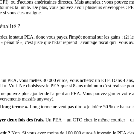
 (SCPI), ou d'actions américaines directes. Mais attendez : vous pouve
tournez la limite. De plus, vous pouvez avoir plusieurs enveloppes : PE
 si vous êtes maligne.
énalité ?
dez le statut PEA, donc vous payez l'impôt normal sur les gains ; (2) le
 pénalité », c'est juste que l'État reprend l'avantage fiscal qu'il vous ava
un PEA, vous mettez 30 000 euros, vous achetez un ETF. Dans 4 ans, 
reil ». Vrai. Ne choisissez le PEA que si 8 ans minimum c'est réaliste po
ne pouvez plus ajouter de l'argent au PEA. Vous pouvez garder votre a
s versements massifs anyway).
t long terme ».
Long terme ne veut pas dire « je toléré 50 % de baisse
r deux fois des frais.
Un PEA + un CTO chez le même courtier = une s
etit ?
Non. Si vous avez moins de 100 000 euros à investir, le PEA c'est