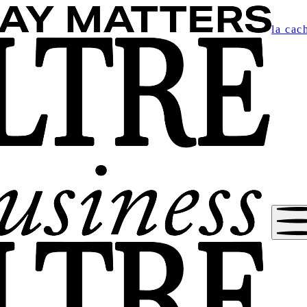
la cac