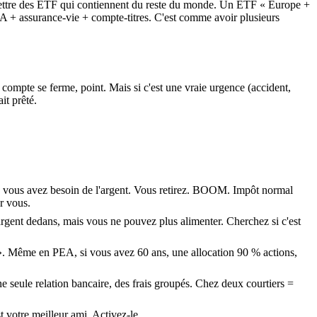
z mettre des ETF qui contiennent du reste du monde. Un ETF « Europe +
A + assurance-vie + compte-titres. C'est comme avoir plusieurs
 compte se ferme, point. Mais si c'est une vraie urgence (accident,
it prêté.
vous avez besoin de l'argent. Vous retirez. BOOM. Impôt normal
ur vous.
rgent dedans, mais vous ne pouvez plus alimenter. Cherchez si c'est
 ». Même en PEA, si vous avez 60 ans, une allocation 90 % actions,
eule relation bancaire, des frais groupés. Chez deux courtiers =
 votre meilleur ami. Activez-le.