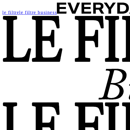
le filtre
le filtre business