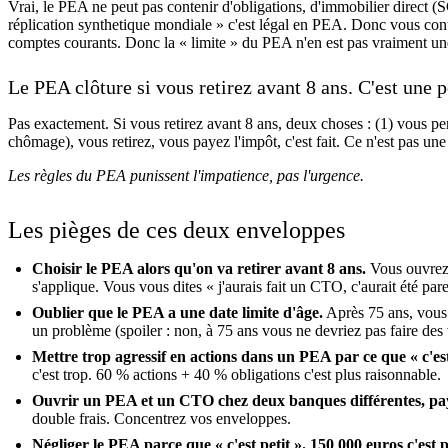
Vrai, le PEA ne peut pas contenir d'obligations, d'immobilier direct
réplication synthetique mondiale » c'est légal en PEA. Donc vous con
comptes courants. Donc la « limite » du PEA n'en est pas vraiment une
Le PEA clôture si vous retirez avant 8 ans. C'est une p
Pas exactement. Si vous retirez avant 8 ans, deux choses : (1) vous per
chômage), vous retirez, vous payez l'impôt, c'est fait. Ce n'est pas une «
Les règles du PEA punissent l'impatience, pas l'urgence.
Les pièges de ces deux enveloppes
Choisir le PEA alors qu'on va retirer avant 8 ans.
Vous ouvrez 
s'applique. Vous vous dites « j'aurais fait un CTO, c'aurait été pa
Oublier que le PEA a une date limite d'âge.
Après 75 ans, vous 
un problème (spoiler : non, à 75 ans vous ne devriez pas faire de
Mettre trop agressif en actions dans un PEA par ce que « c'es
c'est trop. 60 % actions + 40 % obligations c'est plus raisonnable.
Ouvrir un PEA et un CTO chez deux banques différentes, paye
double frais. Concentrez vos enveloppes.
Négliger le PEA parce que « c'est petit ». 150 000 euros c'est p