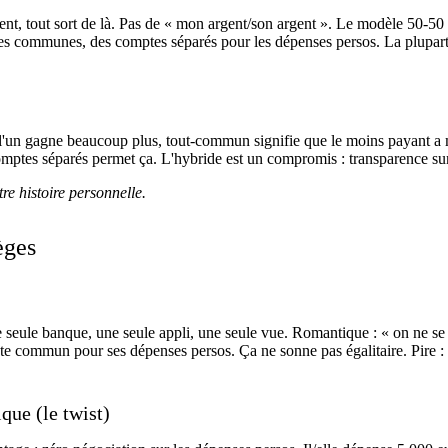
ent, tout sort de là. Pas de « mon argent/son argent ». Le modèle 50-50 
ges communes, des comptes séparés pour les dépenses persos. La plupart d
'un gagne beaucoup plus, tout-commun signifie que le moins payant a mo
comptes séparés permet ça. L'hybride est un compromis : transparence sur
tre histoire personnelle.
èges
ne seule banque, une seule appli, une seule vue. Romantique : « on ne se c
e commun pour ses dépenses persos. Ça ne sonne pas égalitaire. Pire : e
que (le twist)