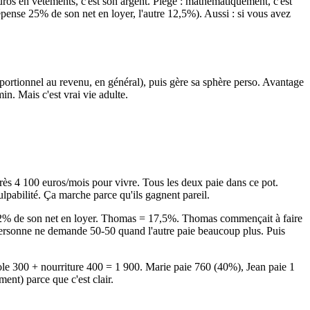
euros en vêtements, c'est son argent. Piège : mathématiquement, c'est
dépense 25% de son net en loyer, l'autre 12,5%). Aussi : si vous avez
rtionnel au revenu, en général), puis gère sa sphère perso. Avantage
n. Mais c'est vrai vie adulte.
ès 4 100 euros/mois pour vivre. Tous les deux paie dans ce pot.
pabilité. Ça marche parce qu'ils gagnent pareil.
32% de son net en loyer. Thomas = 17,5%. Thomas commençait à faire
personne ne demande 50-50 quand l'autre paie beaucoup plus. Puis
e 300 + nourriture 400 = 1 900. Marie paie 760 (40%), Jean paie 1
ent) parce que c'est clair.