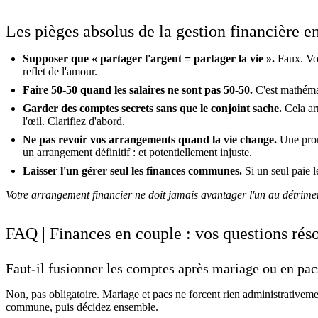
Les pièges absolus de la gestion financière e
Supposer que « partager l'argent = partager la vie ».
Faux. Vou
reflet de l'amour.
Faire 50-50 quand les salaires ne sont pas 50-50.
C'est mathémati
Garder des comptes secrets sans que le conjoint sache.
Cela arr
l'œil. Clarifiez d'abord.
Ne pas revoir vos arrangements quand la vie change.
Une prom
un arrangement définitif : et potentiellement injuste.
Laisser l'un gérer seul les finances communes.
Si un seul paie l
Votre arrangement financier ne doit jamais avantager l'un au détriment
FAQ | Finances en couple : vos questions rés
Faut-il fusionner les comptes après mariage ou en pac
Non, pas obligatoire. Mariage et pacs ne forcent rien administrativem
commune, puis décidez ensemble.