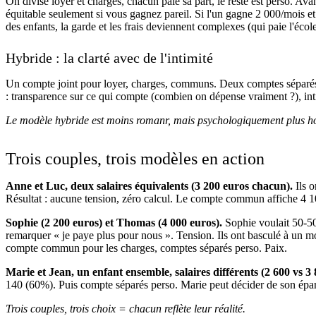
On divise loyer et charges, chacun paie sa part, le reste est perso. Av
équitable seulement si vous gagnez pareil. Si l'un gagne 2 000/mois et 
des enfants, la garde et les frais deviennent complexes (qui paie l'écol
Hybride : la clarté avec de l'intimité
Un compte joint pour loyer, charges, communs. Deux comptes séparés 
: transparence sur ce qui compte (combien on dépense vraiment ?), int
Le modèle hybride est moins romanr, mais psychologiquement plus h
Trois couples, trois modèles en action
Anne et Luc, deux salaires équivalents (3 200 euros chacun).
Ils o
Résultat : aucune tension, zéro calcul. Le compte commun affiche 4 1
Sophie (2 200 euros) et Thomas (4 000 euros).
Sophie voulait 50-5
remarquer « je paye plus pour nous ». Tension. Ils ont basculé à un
compte commun pour les charges, comptes séparés perso. Paix.
Marie et Jean, un enfant ensemble, salaires différents (2 600 vs 3 
140 (60%). Puis compte séparés perso. Marie peut décider de son éparg
Trois couples, trois choix = chacun reflète leur réalité.