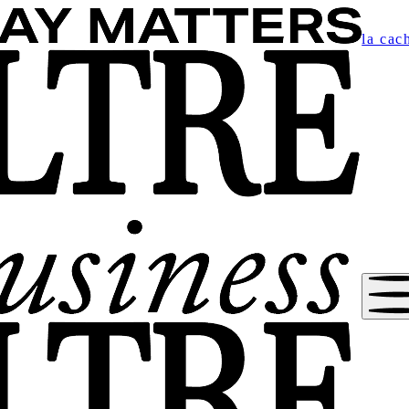
la cac