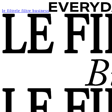
le filtre
le filtre business