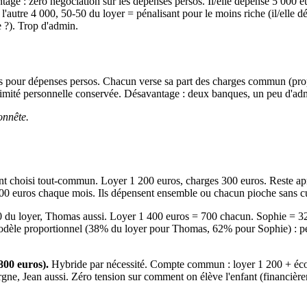
antage : zéro négociation sur les dépenses persos. Il/elle dépense 5 000 
l'autre 4 000, 50-50 du loyer = pénalisant pour le moins riche (il/elle 
e ?). Trop d'admin.
pour dépenses persos. Chacun verse sa part des charges commun (propo
imité personnelle conservée. Désavantage : deux banques, un peu d'admi
onnête.
nt choisi tout-commun. Loyer 1 200 euros, charges 300 euros. Reste apr
00 euros chaque mois. Ils dépensent ensemble ou chacun pioche sans cul
0 du loyer, Thomas aussi. Loyer 1 400 euros = 700 chacun. Sophie = 
 modèle proportionnel (38% du loyer pour Thomas, 62% pour Sophie) : 
800 euros).
Hybride par nécessité. Compte commun : loyer 1 200 + écol
ne, Jean aussi. Zéro tension sur comment on élève l'enfant (financièrem