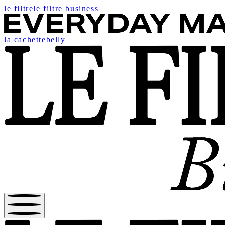
le filtre
le filtre business
la cachette
belly