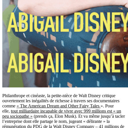
Philanthrope et cinéaste, la petite-nièce de Walt Disney critique
ouvertement les inégalités de richesse à travers ses documentaires
comme
« The American Dream and Other Fairy Tales
». Pour
elle,
tout milliardaire incapable de vivre avec 999 millions est « un
peu sociopathe »
(prends ça, Elon Musk). Et va même jusqu’à tacler
l’entreprise dont elle partage le nom, jugeant « délirante » la
rémunération du PDG de la Walt Disney Company – 41 millions de