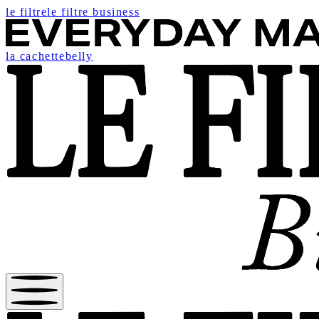
le filtre
le filtre business
la cachette
belly