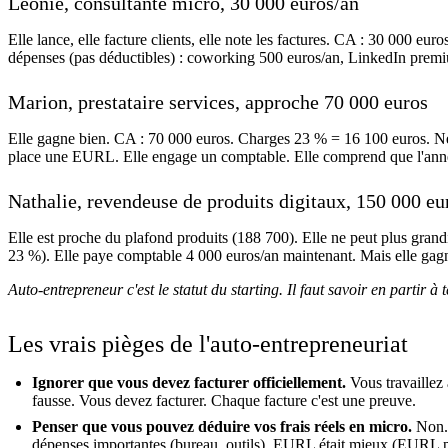
Léonie, consultante micro, 30 000 euros/an
Elle lance, elle facture clients, elle note les factures. CA : 30 000 eur
dépenses (pas déductibles) : coworking 500 euros/an, LinkedIn premiu
Marion, prestataire services, approche 70 000 euros
Elle gagne bien. CA : 70 000 euros. Charges 23 % = 16 100 euros. Net
place une EURL. Elle engage un comptable. Elle comprend que l'année p
Nathalie, revendeuse de produits digitaux, 150 000 eu
Elle est proche du plafond produits (188 700). Elle ne peut plus gran
23 %). Elle paye comptable 4 000 euros/an maintenant. Mais elle gagne
Auto-entrepreneur c'est le statut du starting. Il faut savoir en partir à 
Les vrais pièges de l'auto-entrepreneuriat
Ignorer que vous devez facturer officiellement.
Vous travaillez 
fausse. Vous devez facturer. Chaque facture c'est une preuve.
Penser que vous pouvez déduire vos frais réels en micro.
Non. 
dépenses importantes (bureau, outils), EURL était mieux (EURL 