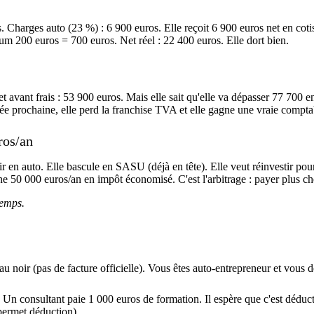
os. Charges auto (23 %) : 6 900 euros. Elle reçoit 6 900 euros net en cotis
m 200 euros = 700 euros. Net réel : 22 400 euros. Elle dort bien.
 avant frais : 53 900 euros. Mais elle sait qu'elle va dépasser 77 700
rochaine, elle perd la franchise TVA et elle gagne une vraie comptabil
ros/an
dir en auto. Elle bascule en SASU (déjà en tête). Elle veut réinvestir 
 50 000 euros/an en impôt économisé. C'est l'arbitrage : payer plus che
temps.
au noir (pas de facture officielle). Vous êtes auto-entrepreneur et vou
Un consultant paie 1 000 euros de formation. Il espère que c'est déduc
permet déduction).