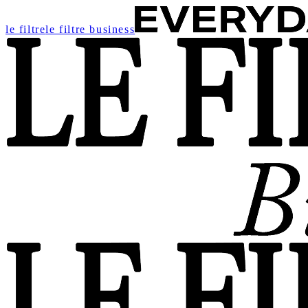
le filtre
le filtre business