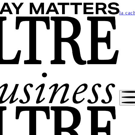
la cac