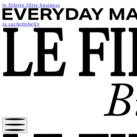
le filtre
le filtre business
la cachette
belly