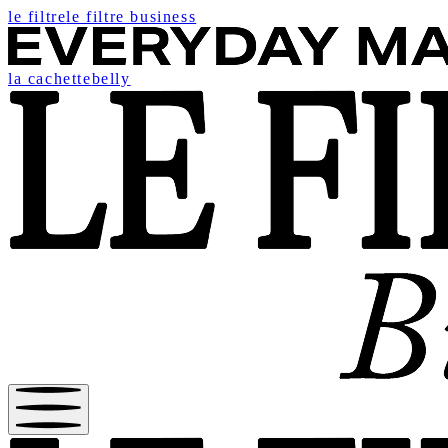
le filtre
le filtre business
la cachette
belly