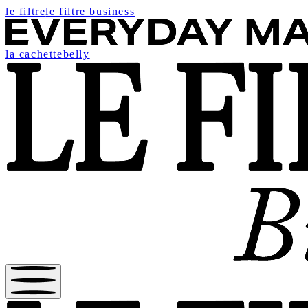
le filtre
le filtre business
la cachette
belly