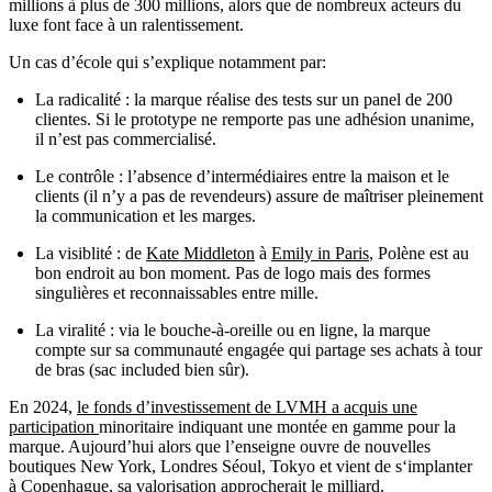
millions à plus de 300 millions, alors que de nombreux acteurs du
luxe font face à un ralentissement.
Un cas d’école qui s’explique notamment par:
La radicalité : la marque réalise des tests sur un panel de 200
clientes. Si le prototype ne remporte pas une adhésion unanime,
il n’est pas commercialisé.
Le contrôle : l’absence d’intermédiaires entre la maison et le
clients (il n’y a pas de revendeurs) assure de maîtriser pleinement
la communication et les marges.
La visiblité : de
Kate Middleton
à
Emily in Paris
, Polène est au
bon endroit au bon moment. Pas de logo mais des formes
singulières et reconnaissables entre mille.
La viralité : via le bouche-à-oreille ou en ligne, la marque
compte sur sa communauté engagée qui partage ses achats à tour
de bras (sac included bien sûr).
En 2024,
le fonds d’investissement de LVMH a acquis une
participation
minoritaire indiquant une montée en gamme pour la
marque. Aujourd’hui alors que l’enseigne ouvre de nouvelles
boutiques New York, Londres Séoul, Tokyo et vient de s‘implanter
à Copenhague, sa valorisation approcherait le milliard.