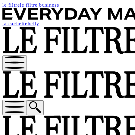
le filtre
le filtre business
la cachette
belly