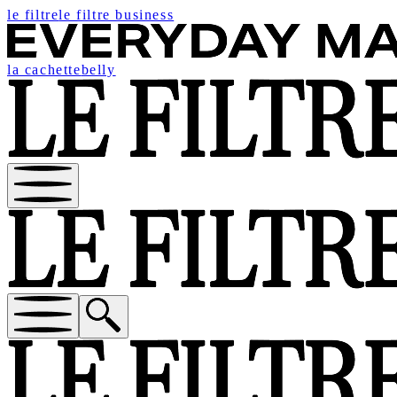
le filtre
le filtre business
la cachette
belly