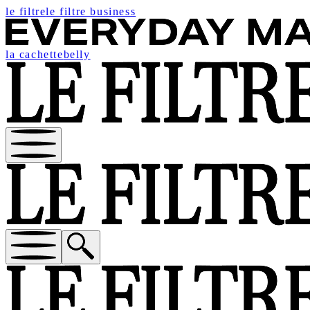
le filtre
le filtre business
la cachette
belly