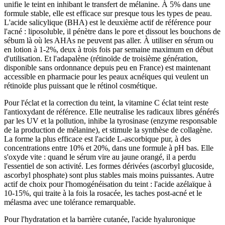
unifie le teint en inhibant le transfert de mélanine. À 5% dans une
formule stable, elle est efficace sur presque tous les types de peau.
L'acide salicylique (BHA) est le deuxième actif de référence pour
l'acné : liposoluble, il pénètre dans le pore et dissout les bouchons de
sébum là où les AHAs ne peuvent pas aller. À utiliser en sérum ou
en lotion à 1-2%, deux à trois fois par semaine maximum en début
d'utilisation. Et l'adapalène (rétinoïde de troisième génération,
disponible sans ordonnance depuis peu en France) est maintenant
accessible en pharmacie pour les peaux acnéiques qui veulent un
rétinoïde plus puissant que le rétinol cosmétique.
Pour l'éclat et la correction du teint, la vitamine C éclat teint reste
l'antioxydant de référence. Elle neutralise les radicaux libres générés
par les UV et la pollution, inhibe la tyrosinase (enzyme responsable
de la production de mélanine), et stimule la synthèse de collagène.
La forme la plus efficace est l'acide L-ascorbique pur, à des
concentrations entre 10% et 20%, dans une formule à pH bas. Elle
s'oxyde vite : quand le sérum vire au jaune orangé, il a perdu
l'essentiel de son activité. Les formes dérivées (ascorbyl glucoside,
ascorbyl phosphate) sont plus stables mais moins puissantes. Autre
actif de choix pour l'homogénéisation du teint : l'acide azélaïque à
10-15%, qui traite à la fois la rosacée, les taches post-acné et le
mélasma avec une tolérance remarquable.
Pour l'hydratation et la barrière cutanée, l'acide hyaluronique