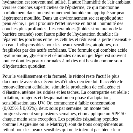
hydratation est souvent mal utilisé. Il attire l'humidité de l'air ambiant
vers les couches superficielles de l'épiderme, ce qui fonctionne
parfaitement dans un environnement humide ou appliqué sur peau
légèrement mouillée. Dans un environnement sec et appliqué sur
peau sèche, il peut produire l'effet inverse en tirant l'humidité des
couches plus profondes. Les céramides (lipides structuraux de la
barrière cutanée) sont l'autre pilier de l'hydratation durable : ils
réparent les jonctions entre les cellules et réduisent la perte insensible
en eau. Indispensables pour les peaux sensibles, atopiques, ou
fragilisées par des actifs exfoliants. Une formule qui combine acide
hyaluronique, glycérine et céramides dans un gel léger est souvent
tout ce dont les peaux normales à mixtes ont besoin comme soin
d'hydratation quotidien.
Pour le vieillissement et la fermeté, le rétinol reste l'actif le plus
documenté avec des décennies d'études derrière lui. Il accélère le
renouvellement cellulaire, stimule la production de collagène et
d'élastine, atténue les ridules et les taches. La contrepartie est réelle :
irritation, rougeurs et desquamation en phase d'adaptation,
sensibilisation aux UV. On commence à faible concentration
(0,025% à 0,05%), deux soirs par semaine, on monte très
progressivement sur plusieurs semaines, et on applique un SPF 50
chaque matin sans exception. Les peptides (signaling peptides
comme l'Argireline ou le Matrixyl) sont de bons compléments au
rétinol pour les peaux sensibles qui ne le tolèrent pas bien : leur