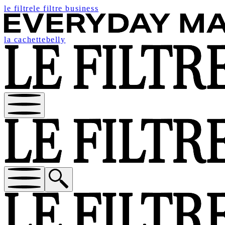
le filtre
le filtre business
la cachette
belly