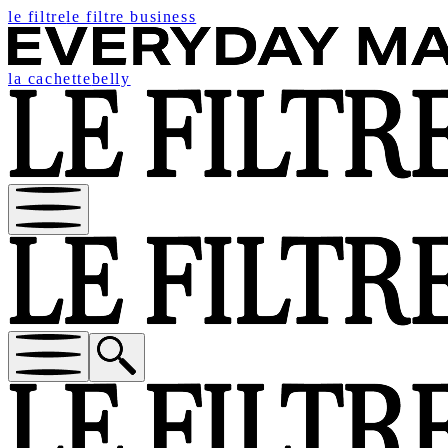
le filtre
le filtre business
la cachette
belly