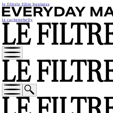
le filtre
le filtre business
la cachette
belly