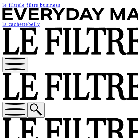
le filtre
le filtre business
la cachette
belly