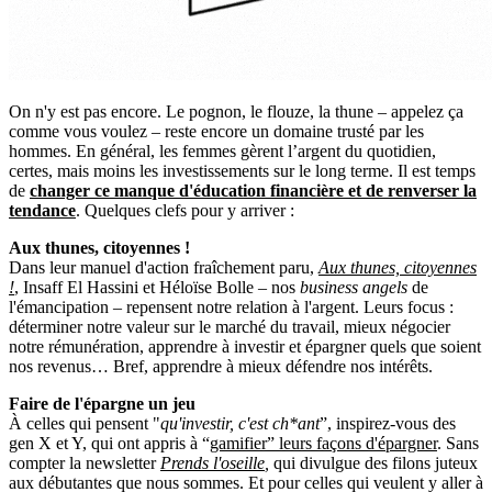
On n'y est pas encore. Le pognon, le flouze, la thune – appelez ça
comme vous voulez – reste encore un domaine trusté par les
hommes. En général, les femmes gèrent l’argent du quotidien,
certes, mais moins les investissements sur le long terme. Il est temps
de
changer ce manque d'éducation financière et de renverser la
tendance
. Quelques clefs pour y arriver :
Aux thunes, citoyennes !
Dans leur manuel d'action fraîchement paru,
Aux thunes, citoyennes
!
, Insaff El Hassini et Héloïse Bolle – nos
business angels
de
l'émancipation – repensent notre relation à l'argent. Leurs focus :
déterminer notre valeur sur le marché du travail, mieux négocier
notre rémunération, apprendre à investir et épargner quels que soient
nos revenus… Bref, apprendre à mieux défendre nos intérêts.
Faire de l'épargne un jeu
À celles qui pensent "
qu'investir, c'est ch*ant
”, inspirez-vous des
gen X et Y, qui ont appris à “
gamifier” leurs façons d'épargner
. Sans
compter la newsletter
Prends l'oseille
,
qui divulgue des filons juteux
aux débutantes que nous sommes. Et pour celles qui veulent y aller à