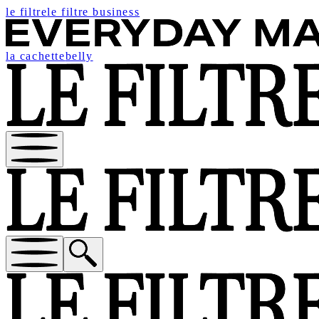
le filtre
le filtre business
la cachette
belly