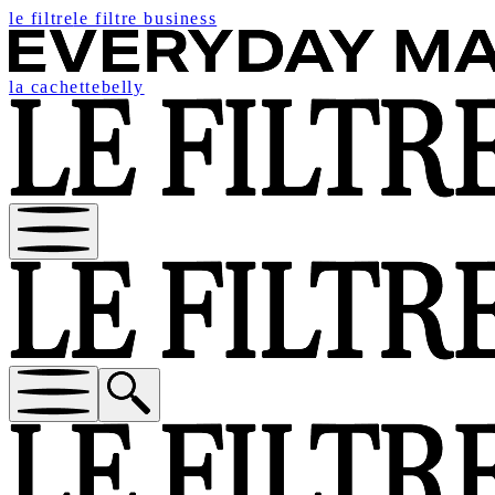
le filtre
le filtre business
la cachette
belly