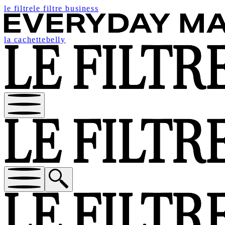
le filtre
le filtre business
la cachette
belly