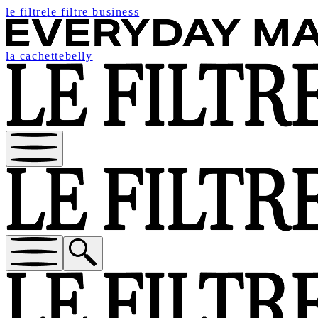
le filtre
le filtre business
la cachette
belly