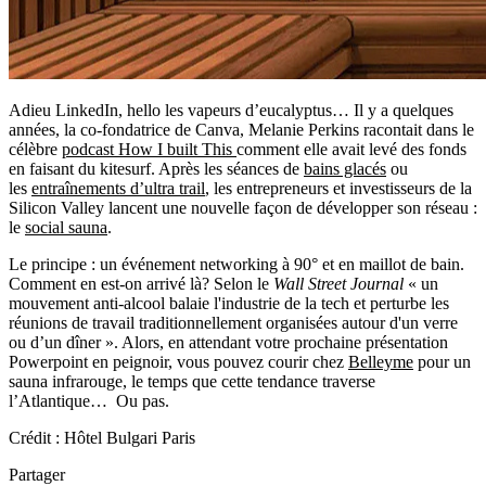
Adieu LinkedIn, hello les vapeurs d’eucalyptus… Il y a quelques
années, la co-fondatrice de Canva, Melanie Perkins racontait dans le
célèbre
podcast How I built This
comment elle avait levé des fonds
en faisant du kitesurf. Après les séances de
bains glacés
ou
les
entraînements d’ultra trail
, les entrepreneurs et investisseurs de la
Silicon Valley lancent une nouvelle façon de développer son réseau :
le
social sauna
.
Le principe : un événement networking à 90° et en maillot de bain.
Comment en est-on arrivé là? Selon le
Wall Street Journal
« un
mouvement anti-alcool balaie l'industrie de la tech et perturbe les
réunions de travail traditionnellement organisées autour d'un verre
ou d’un dîner ». Alors, en attendant votre prochaine présentation
Powerpoint en peignoir, vous pouvez courir chez
Belleyme
pour un
sauna infrarouge, le temps que cette tendance traverse
l’Atlantique… Ou pas.
Crédit : Hôtel Bulgari Paris
Partager