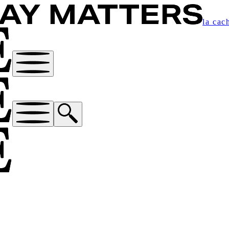
la cac