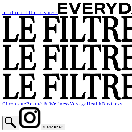
le filtre
le filtre business
Chronique
Beauté & Wellness
Voyage
Health
Business
s'abonner