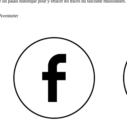
é un palais historique pour y effacer les traces du fascisme mussolinie
Aventurier