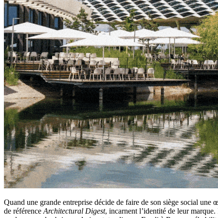
Quand une grande entreprise décide de faire de son siège social une œuv
de référence
Architectural Digest
, incarnent l’identité de leur marq