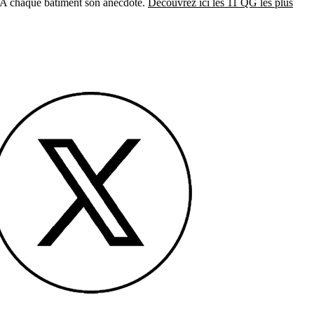
n. A chaque bâtiment son anecdote.
Découvrez ici les 11 QG les plus