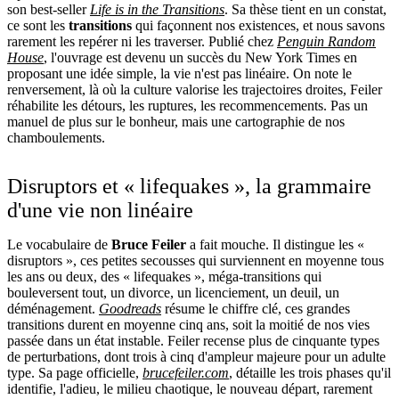
son best-seller
Life is in the Transitions
. Sa thèse tient en un constat,
ce sont les
transitions
qui façonnent nos existences, et nous savons
rarement les repérer ni les traverser. Publié chez
Penguin Random
House
, l'ouvrage est devenu un succès du New York Times en
proposant une idée simple, la vie n'est pas linéaire. On note le
renversement, là où la culture valorise les trajectoires droites, Feiler
réhabilite les détours, les ruptures, les recommencements. Pas un
manuel de plus sur le bonheur, mais une cartographie de nos
chamboulements.
Disruptors et « lifequakes », la grammaire
d'une vie non linéaire
Le vocabulaire de
Bruce Feiler
a fait mouche. Il distingue les «
disruptors », ces petites secousses qui surviennent en moyenne tous
les ans ou deux, des « lifequakes », méga-transitions qui
bouleversent tout, un divorce, un licenciement, un deuil, un
déménagement.
Goodreads
résume le chiffre clé, ces grandes
transitions durent en moyenne cinq ans, soit la moitié de nos vies
passée dans un état instable. Feiler recense plus de cinquante types
de perturbations, dont trois à cinq d'ampleur majeure pour un adulte
type. Sa page officielle,
brucefeiler.com
, détaille les trois phases qu'il
identifie, l'adieu, le milieu chaotique, le nouveau départ, rarement