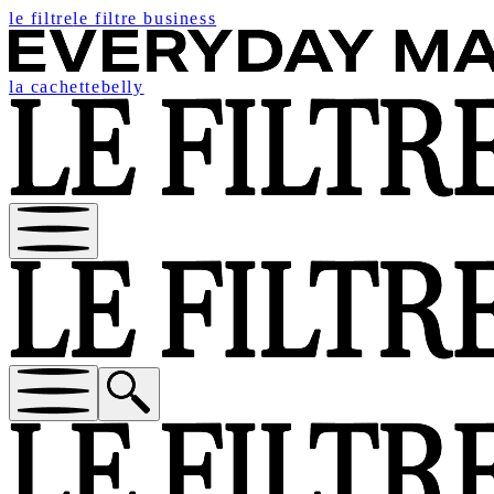
le filtre
le filtre business
la cachette
belly