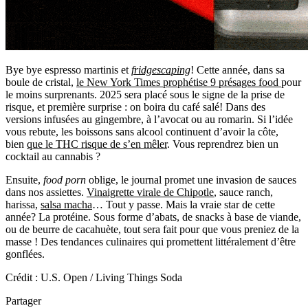
Bye bye espresso martinis et
fridgescaping
! Cette année, dans sa
boule de cristal,
le New York Times prophétise 9 présages food
pour
le moins surprenants. 2025 sera placé sous le signe de la prise de
risque, et première surprise : on boira du café salé! Dans des
versions infusées au gingembre, à l’avocat ou au romarin. Si l’idée
vous rebute, les boissons sans alcool continuent d’avoir la côte,
bien
que le THC risque de s’en mêler
. Vous reprendrez bien un
cocktail au cannabis ?
Ensuite,
food porn
oblige, le journal promet une invasion de sauces
dans nos assiettes.
Vinaigrette virale de Chipotle
, sauce ranch,
harissa,
salsa macha
… Tout y passe. Mais la vraie star de cette
année? La protéine. Sous forme d’abats, de snacks à base de viande,
ou de beurre de cacahuète, tout sera fait pour que vous preniez de la
masse ! Des tendances culinaires qui promettent littéralement d’être
gonflées.
Crédit : U.S. Open / Living Things Soda
Partager