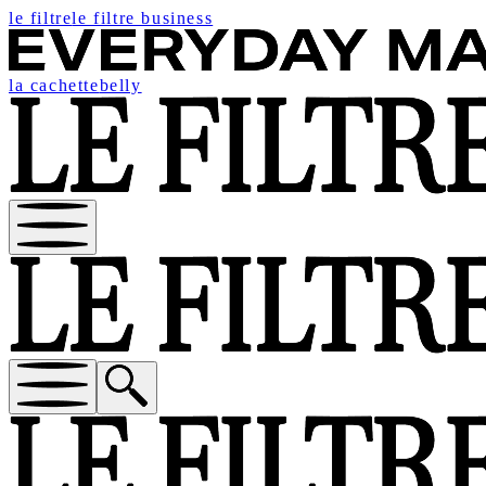
le filtre
le filtre business
la cachette
belly