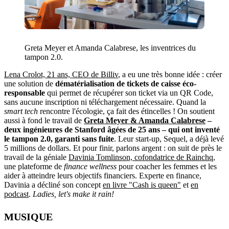
Greta Meyer et Amanda Calabrese, les inventrices du
tampon 2.0.
Lena Crolot, 21 ans, CEO de Billiv
, a eu une très bonne idée : créer
une solution de
dématérialisation de tickets de caisse éco-
responsable
qui permet de récupérer son ticket via un QR Code,
sans aucune inscription ni téléchargement nécessaire. Quand la
smart tech
rencontre l'écologie, ça fait des étincelles ! On soutient
aussi à fond le travail de
Greta Meyer & Amanda Calabrese
–
deux ingénieures de Stanford âgées de 25 ans – qui ont inventé
le tampon 2.0, garanti sans fuite
. Leur start-up, Sequel, a déjà levé
5 millions de dollars. Et pour finir, parlons argent
: on suit de près le
travail de la géniale
Davinia Tomlinson, cofondatrice de Rainchq
,
une plateforme de
finance wellness
pour coacher les femmes et les
aider à atteindre leurs objectifs financiers. Experte en finance,
Davinia a décliné son concept
en livre "Cash is queen"
et
en
podcast
.
Ladies, let's make it rain!
MUSIQUE