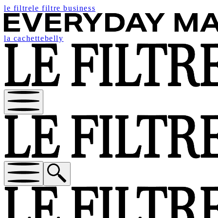
le filtre
le filtre business
la cachette
belly