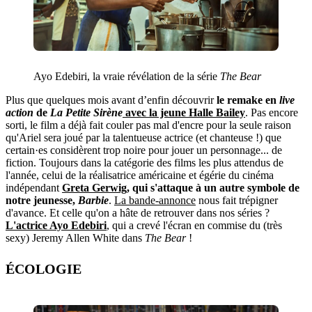
Ayo Edebiri, la vraie révélation de la série
The Bear
Plus que quelques mois avant d’enfin découvrir
le remake en
live
action
de
La Petite Sirène
avec la jeune Halle Bailey
. Pas encore
sorti, le film a déjà fait couler pas mal d'encre pour la seule raison
qu'Ariel sera joué par la talentueuse actrice (et chanteuse !) que
certain·es considèrent trop noire pour jouer un personnage... de
fiction. Toujours dans la catégorie des films les plus attendus de
l'année, celui de la réalisatrice américaine et égérie du cinéma
indépendant
Greta Gerwig
, qui s'attaque à un autre symbole de
notre jeunesse,
Barbie
.
La bande-annonce
nous fait trépigner
d'avance. Et celle qu'on a hâte de retrouver dans nos séries ?
L'actrice Ayo Edebiri
, qui a crevé l'écran en commise du (très
sexy) Jeremy Allen White dans
The Bear
!
ÉCOLOGIE