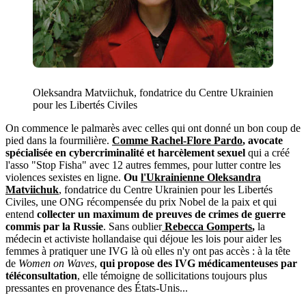
Oleksandra Matviichuk, fondatrice du Centre Ukrainien
pour les Libertés Civiles
On commence le palmarès avec celles qui ont donné un bon coup de
pied dans la fourmilière.
Comme Rachel-Flore Pardo
, avocate
spécialisée en cybercriminalité et harcèlement sexuel
qui a créé
l'asso "Stop Fisha" avec 12 autres femmes, pour lutter contre les
violences sexistes en ligne.
Ou
l'Ukrainienne Oleksandra
Matviichuk
, fondatrice du Centre Ukrainien pour les Libertés
Civiles, une ONG récompensée du prix Nobel de la paix et qui
entend
collecter un maximum de preuves de crimes de guerre
commis par la Russie
. Sans oublier
Rebecca Gomperts
,
la
médecin et activiste hollandaise qui déjoue les lois pour aider les
femmes à pratiquer une IVG là où elles n'y ont pas accès : à la tête
de
Women on Waves
,
qui propose des IVG médicamenteuses par
téléconsultation
, elle témoigne de sollicitations toujours plus
pressantes en provenance des États-Unis...