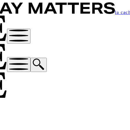
la cac