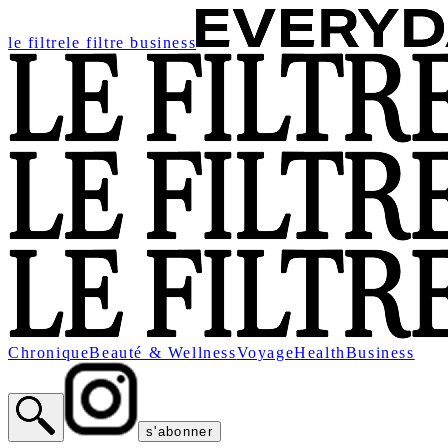
le filtre
le filtre business
Chronique
Beauté & Wellness
Voyage
Health
Business
s'abonner