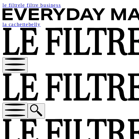
le filtre
le filtre business
la cachette
belly