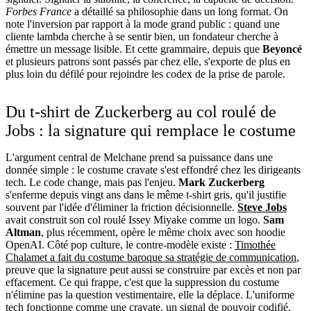
Forbes France
a détaillé sa philosophie dans un long format. On
note l'inversion par rapport à la mode grand public : quand une
cliente lambda cherche à se sentir bien, un fondateur cherche à
émettre un message lisible. Et cette grammaire, depuis que
Beyoncé
et plusieurs patrons sont passés par chez elle, s'exporte de plus en
plus loin du défilé pour rejoindre les codex de la prise de parole.
Du t-shirt de Zuckerberg au col roulé de
Jobs : la signature qui remplace le costume
L'argument central de Melchane prend sa puissance dans une
donnée simple : le costume cravate s'est effondré chez les dirigeants
tech. Le code change, mais pas l'enjeu.
Mark Zuckerberg
s'enferme depuis vingt ans dans le même t-shirt gris, qu'il justifie
souvent par l'idée d'éliminer la friction décisionnelle.
Steve Jobs
avait construit son col roulé Issey Miyake comme un logo.
Sam
Altman
, plus récemment, opère le même choix avec son hoodie
OpenAI. Côté pop culture, le contre-modèle existe :
Timothée
Chalamet a fait du costume baroque sa stratégie de communication
,
preuve que la signature peut aussi se construire par excès et non par
effacement. Ce qui frappe, c'est que la suppression du costume
n'élimine pas la question vestimentaire, elle la déplace. L'uniforme
tech fonctionne comme une cravate, un signal de pouvoir codifié,