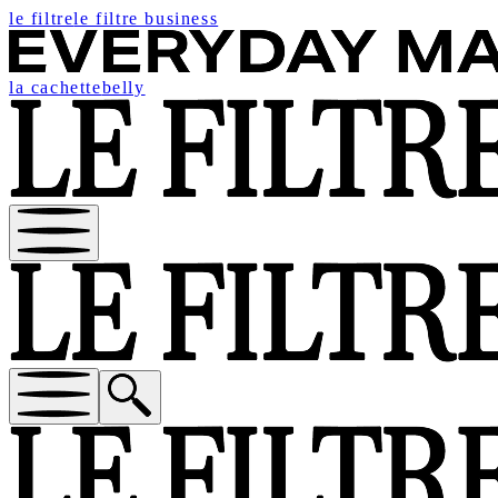
le filtre
le filtre business
la cachette
belly