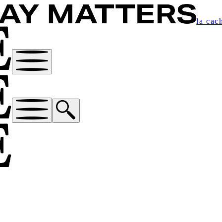
la cac