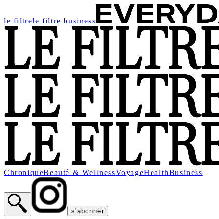
le filtre
le filtre business
Chronique
Beauté & Wellness
Voyage
Health
Business
s'abonner