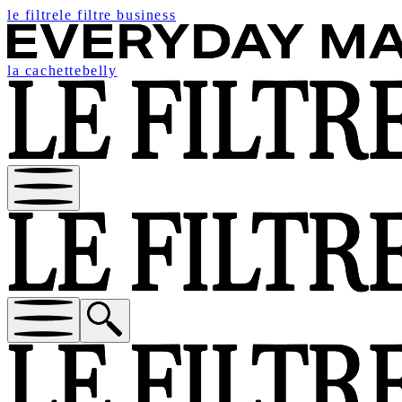
le filtre
le filtre business
la cachette
belly