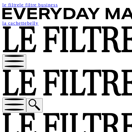
le filtre
le filtre business
la cachette
belly