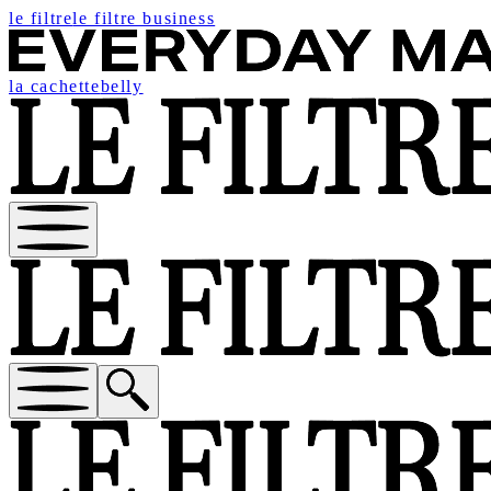
le filtre
le filtre business
la cachette
belly