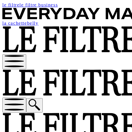
le filtre
le filtre business
la cachette
belly