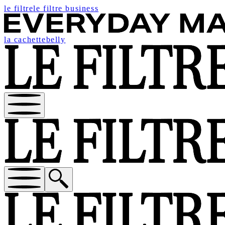
le filtre
le filtre business
la cachette
belly