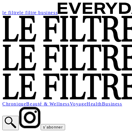
le filtre
le filtre business
Chronique
Beauté & Wellness
Voyage
Health
Business
s'abonner