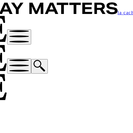
la cac