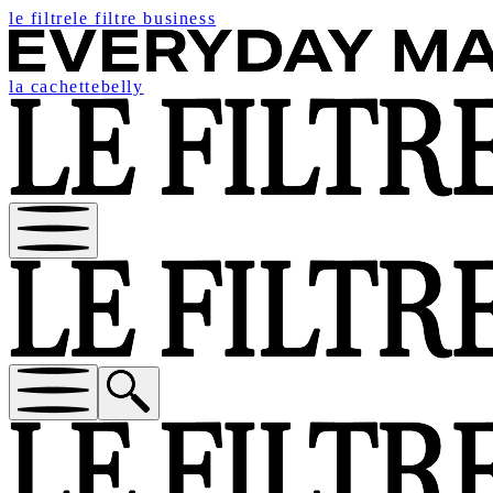
le filtre
le filtre business
la cachette
belly