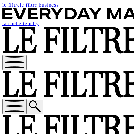
le filtre
le filtre business
la cachette
belly