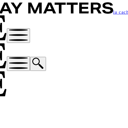
la cac