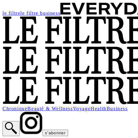
le filtre
le filtre business
Chronique
Beauté & Wellness
Voyage
Health
Business
s'abonner