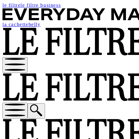
le filtre
le filtre business
la cachette
belly