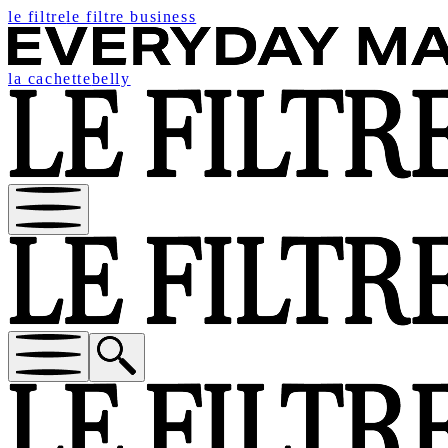
le filtre
le filtre business
la cachette
belly