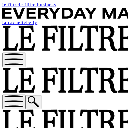
le filtre
le filtre business
la cachette
belly