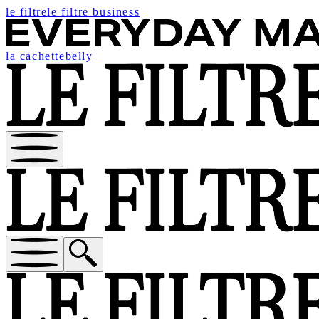
le filtre
le filtre business
la cachette
belly