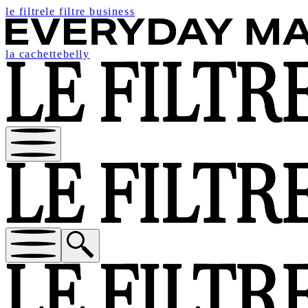
le filtre
le filtre business
la cachette
belly