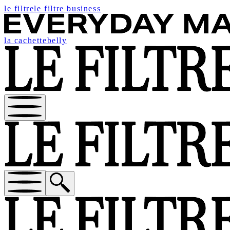
le filtre
le filtre business
la cachette
belly