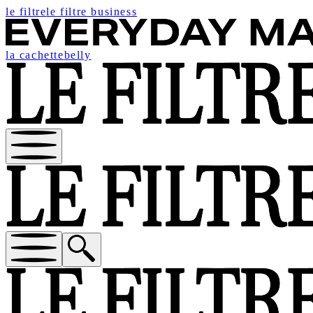
le filtre
le filtre business
la cachette
belly