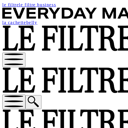
le filtre
le filtre business
la cachette
belly