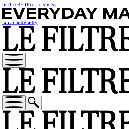
le filtre
le filtre business
la cachette
belly